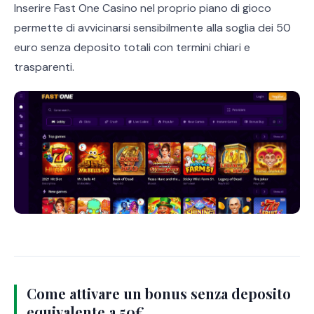
Inserire Fast One Casino nel proprio piano di gioco
permette di avvicinarsi sensibilmente alla soglia dei 50
euro senza deposito totali con termini chiari e
trasparenti.
Come attivare un bonus senza deposito
equivalente a 50€