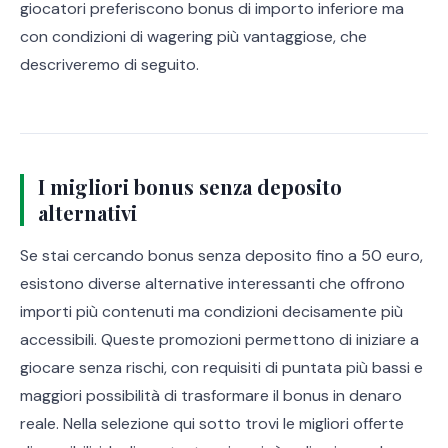
giocatori preferiscono bonus di importo inferiore ma
con condizioni di wagering più vantaggiose, che
descriveremo di seguito.
I migliori bonus senza deposito
alternativi
Se stai cercando bonus senza deposito fino a 50 euro,
esistono diverse alternative interessanti che offrono
importi più contenuti ma condizioni decisamente più
accessibili. Queste promozioni permettono di iniziare a
giocare senza rischi, con requisiti di puntata più bassi e
maggiori possibilità di trasformare il bonus in denaro
reale. Nella selezione qui sotto trovi le migliori offerte