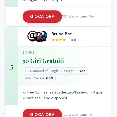
GIOCA ORA
T&C si applicano · 18+
Bruce Bet
4.5
BONUS
50 Giri Gratuiti
5
Su Diamond of Jungle
Wager FS
x55
Max. Prelievo
€50
Free Spin senza scadenza
Prelievo 1–3 giorni
Slot esclusive disponibili
GIOCA ORA
T&C si applicano · 18+