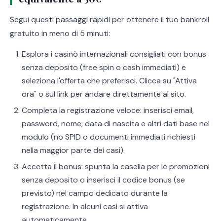
Segui questi passaggi rapidi per ottenere il tuo bankroll
gratuito in meno di 5 minuti:
Esplora i casinò internazionali consigliati con bonus
senza deposito (free spin o cash immediati) e
seleziona l'offerta che preferisci. Clicca su "Attiva
ora" o sul link per andare direttamente al sito.
Completa la registrazione veloce: inserisci email,
password, nome, data di nascita e altri dati base nel
modulo (no SPID o documenti immediati richiesti
nella maggior parte dei casi).
Accetta il bonus: spunta la casella per le promozioni
senza deposito o inserisci il codice bonus (se
previsto) nel campo dedicato durante la
registrazione. In alcuni casi si attiva
automaticamente.