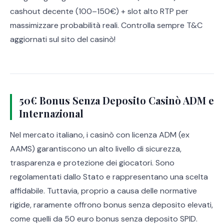
cashout decente (100–150€) + slot alto RTP per
massimizzare probabilità reali. Controlla sempre T&C
aggiornati sul sito del casinò!
50€ Bonus Senza Deposito Casinò ADM e
Internazional
Nel mercato italiano, i casinò con licenza ADM (ex
AAMS) garantiscono un alto livello di sicurezza,
trasparenza e protezione dei giocatori. Sono
regolamentati dallo Stato e rappresentano una scelta
affidabile. Tuttavia, proprio a causa delle normative
rigide, raramente offrono bonus senza deposito elevati,
come quelli da 50 euro bonus senza deposito SPID.