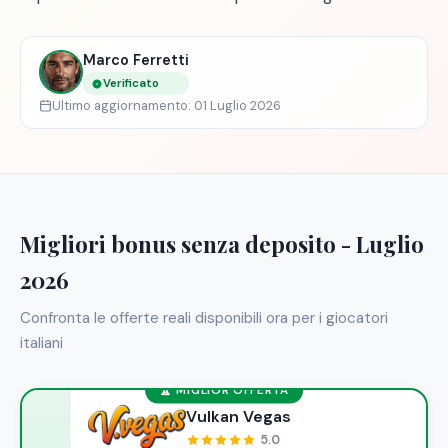
Marco Ferretti
Verificato
Ultimo aggiornamento: 01 Luglio 2026
Migliori bonus senza deposito - Luglio
2026
Confronta le offerte reali disponibili ora per i giocatori
italiani
Vulkan Vegas
5.0