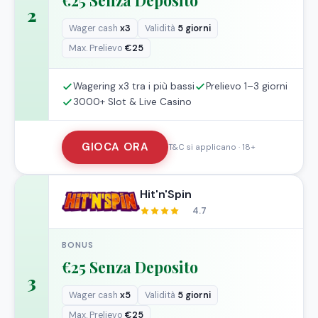
€25 Senza Deposito
2
Wager cash
x3
Validità
5 giorni
Max. Prelievo
€25
Wagering x3 tra i più bassi
Prelievo 1–3 giorni
3000+ Slot & Live Casino
GIOCA ORA
T&C si applicano · 18+
Hit'n'Spin
4.7
BONUS
€25 Senza Deposito
3
Wager cash
x5
Validità
5 giorni
Max. Prelievo
€25